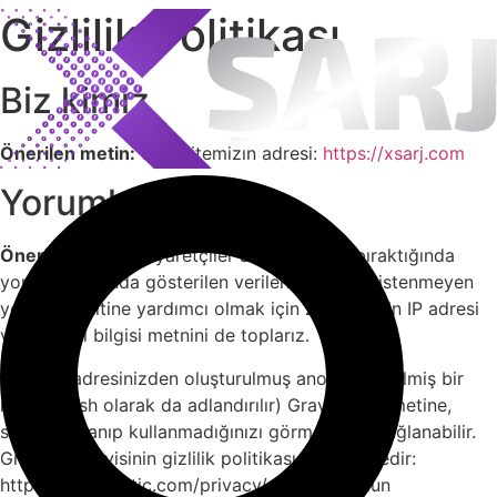
Gizlilik Politikası
İçeriğe
atla
Biz kimiz
Önerilen metin:
Web sitemizin adresi:
https://xsarj.com
Yorumlar
Önerilen metin:
Ziyaretçiler sitede yorum bıraktığında
yorum formunda gösterilen verileri ve ayrıca istenmeyen
yorum tespitine yardımcı olmak için ziyaretçinin IP adresi
ve tarayıcı bilgisi metnini de toplarız.
E-posta adresinizden oluşturulmuş anonimleştirilmiş bir
metin (hash olarak da adlandırılır) Gravatar hizmetine,
servisi kullanıp kullanmadığınızı görmek için, sağlanabilir.
Gravatar servisinin gizlilik politikası şu adrestedir:
https://automattic.com/privacy/. Yorumunuzun