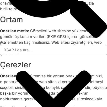
onaylanmasından sonra profil resminiz yorumunuzla
birlikte herkese görünür.
Ortam
Önerilen metin:
Görselleri web sitesine yüklerseniz,
gömülmüş konum verileri (EXIF GPS) içeren görseller
yüklemekten kaçınmalısınız. Web sitesi ziyaretçileri, web
Ara
sitesindeki görsellerden herhangi bir konum bilgisini indirip
çıkarabilir.
Çerezler
Önerilen metin:
Sitemize bir yorum bırakırsanız, isminizi,
e-posta adresinizi ve web sitenizi çerezlerde kaydetmeyi
seçebilirsiniz. Bunlar size kolaylık sağlamak içindir, böylece
başka bir yorum bıraktığınızda bilgilerinizi tekrar
doldurmanız gerekmez. Bu çerezler bir yıl süresince kalır.