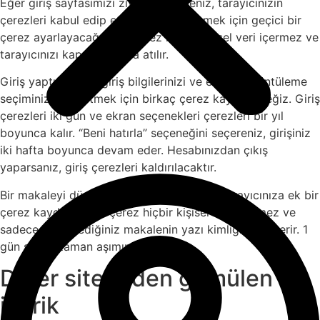
Eğer giriş sayfasımızı ziyaret ederseniz, tarayıcınızın
çerezleri kabul edip etmediğini belirlemek için geçici bir
çerez ayarlayacağız. Bu çerez hiçbir kişisel veri içermez ve
tarayıcınızı kapattığınızda atılır.
Giriş yaptığınızda, giriş bilgilerinizi ve ekran görüntüleme
seçiminizi kaydetmek için birkaç çerez kaydedeceğiz. Giriş
çerezleri iki gün ve ekran seçenekleri çerezleri bir yıl
boyunca kalır. “Beni hatırla” seçeneğini seçereniz, girişiniz
iki hafta boyunca devam eder. Hesabınızdan çıkış
yaparsanız, giriş çerezleri kaldırılacaktır.
Bir makaleyi düzenler veya yayınlarsanız tarayıcınıza ek bir
çerez kaydedilir. Bu çerez hiçbir kişisel veri içermez ve
sadece düzenlediğiniz makalenin yazı kimliğini gösterir. 1
gün sonra zaman aşımına uğrar.
Diğer sitelerden gömülen
içerik