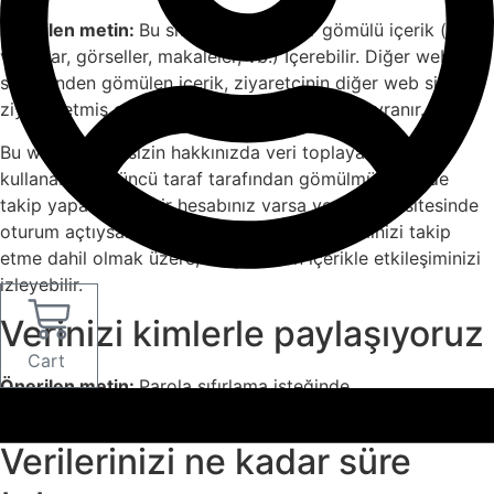
Önerilen metin:
Bu sitedeki makaleler gömülü içerik (ör.
videolar, görseller, makaleler, vb.) Içerebilir. Diğer web
sitelerinden gömülen içerik, ziyaretçinin diğer web sitesini
ziyaret etmiş gibi, tam olarak aynı şekilde davranır.
Bu web siteleri sizin hakkınızda veri toplayabilir, çerez
kullanabilir, üçüncü taraf tarafından gömülmüş şeklide
takip yapabilir ve bir hesabınız varsa ve bu web sitesinde
oturum açtıysanız, gömülen içerikle etkleşiminizi takip
etme dahil olmak üzere, bu gömülen içerikle etkileşiminizi
izleyebilir.
Verinizi kimlerle paylaşıyoruz
Cart
Önerilen metin:
Parola sıfırlama isteğinde
bulunduğunuzda, IP adresiniz sıfırlama e-postasına eklenir.
Verilerinizi ne kadar süre