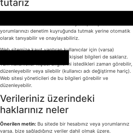
tutarız
Önerilen metin:
Bir yorum bırakırsanız, yorum ve meta
verileri süresiz olarak saklanır. Böylece, takip eden
yorumlarınızı denetim kuyruğunda tutmak yerine otomatik
olarak tanıyabilir ve onaylayabiliriz.
Web sitemize kayıt yaptıran kullanıcılar için (varsa)
kullanıcı profilinde sağladıkları kişisel bilgileri de saklarız.
Tüm kullanıcılar kişisel bilgilerini istedikleri zaman görebilir,
düzenleyebilir veya silebilir (kullanıcı adı değiştirme hariç).
Web sitesi yöneticileri de bu bilgileri görebilir ve
düzenleyebilir.
Verileriniz üzerindeki
haklarınız neler
Önerilen metin:
Bu sitede bir hesabınız veya yorumlarınız
varsa, bize sağladığınız veriler dahil olmak üzere,