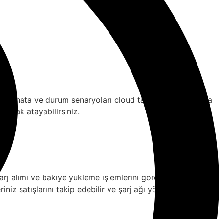
 tüm hata ve durum senaryoları cloud tabanlı serverımızda
larak atayabilirsiniz.
arj alımı ve bakiye yükleme işlemlerini görebilir ve bayilik
iniz satışlarını takip edebilir ve şarj ağı yönetiminde yerini