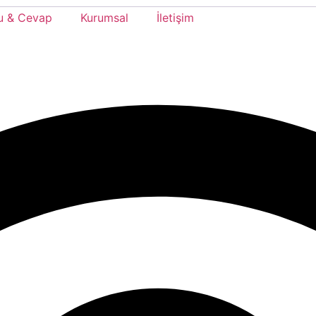
u & Cevap
Kurumsal
İletişim
 durumlarını görüntüleme ve düzenleme
ekranı
ekleri