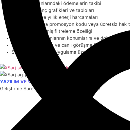
Kendi istasyonlarındaki ödemelerin takibi
Gelişmiş kazanç grafikleri ve tabloları
Günlük, aylık ve yıllık enerji harcamaları
Şarj kullanıcısına promosyon kodu veya ücretsiz hak 
Her modülde geniş filtreleme özelliği
Kendi şarj istasyonlarının konumlarını ve doluluk/rez
Anlık teknik destek ve canlı görüşme özelliği
Sms, mail ve mobil Uygulama üzerinden duruma bağlı b
YAZILIM VE VERİTABANI DESTEĞİ
Geliştirme Sürecinde Dikkat Ettiğimiz Hususlar