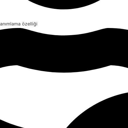
tanımlama özelliği
ervasyon durumlarını görüntüleme ve düzenleme özelliği
ildirim seçenekleri