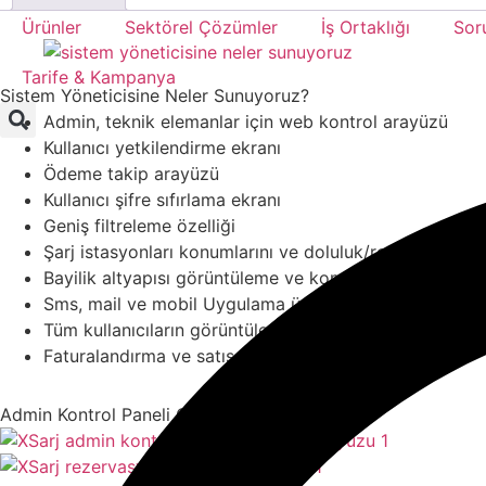
Ürünler
Sektörel Çözümler
İş Ortaklığı
Sor
Tarife & Kampanya
Sistem Yöneticisine Neler Sunuyoruz?
Admin, teknik elemanlar için web kontrol arayüzü
Kullanıcı yetkilendirme ekranı
Ödeme takip arayüzü
Kullanıcı şifre sıfırlama ekranı
Geniş filtreleme özelliği
Şarj istasyonları konumlarını ve doluluk/rezervasyon
Bayilik altyapısı görüntüleme ve komüsyon ayarlama 
Sms, mail ve mobil Uygulama üzerinden bildirim seçen
Tüm kullanıcıların görüntülendiği kontaklar sayfası
Faturalandırma ve satış modülü
Admin Kontrol Paneli Gelişmiş Arayüzü