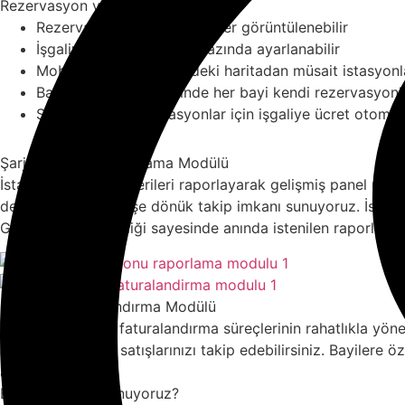
Rezervasyon ve İşgaliye Takibi
Rezervasyon işgaliye işlemler görüntülenebilir
İşgaliye fiyatları dakika bazında ayarlanabilir
Mobil uygulama üzerindeki haritadan müsait istasyonla
Bayilik alyapısı sayesinde her bayi kendi rezervasyonla
Süresi dolan rezervasyonlar için işgaliye ücret otomatik
Şarj İstasyonu Raporlama Modülü
İstasyondan gelen verileri raporlayarak gelişmiş panel üze
depolayarak geçmişe dönük takip imkanı sunuyoruz. İstasyon r
Gelişmiş filtre özelliği sayesinde anında istenilen raporları f
Satış ve Faturalandırma Modülü
Tüm şarj satış ve faturalandırma süreçlerinin rahatlıkla yönet
altyapısı bazında satışlarınızı takip edebilirsiniz. Bayilere 
alabilir.
Bayilere Neler Sunuyoruz?