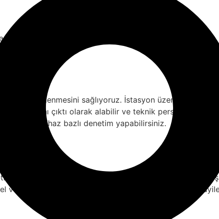
r görüntülenebilir
rını görüntüleyebilir
 faturalandırılır.
rinde görüntülenmesini sağlıyoruz. İstasyon üzerinde oluşan
aporlarını çıktı olarak alabilir ve teknik personele görev o
iltreleyerek cihaz bazlı denetim yapabilirsiniz.
ilebileceği bir satış modülü sunuyoruz. Kullanıcıların anlık ş
özel vereceğimiz kısıtlanmış web arayüzü sayesinde alt bayiler