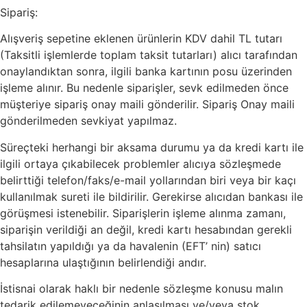
Sipariş:
Alışveriş sepetine eklenen ürünlerin KDV dahil TL tutarı
(Taksitli işlemlerde toplam taksit tutarları) alıcı tarafından
onaylandıktan sonra, ilgili banka kartının posu üzerinden
işleme alınır. Bu nedenle siparişler, sevk edilmeden önce
müşteriye sipariş onay maili gönderilir. Sipariş Onay maili
gönderilmeden sevkiyat yapılmaz.
Süreçteki herhangi bir aksama durumu ya da kredi kartı ile
ilgili ortaya çıkabilecek problemler alıcıya sözleşmede
belirttiği telefon/faks/e-mail yollarından biri veya bir kaçı
kullanılmak sureti ile bildirilir. Gerekirse alıcıdan bankası ile
görüşmesi istenebilir. Siparişlerin işleme alınma zamanı,
siparişin verildiği an değil, kredi kartı hesabından gerekli
tahsilatın yapıldığı ya da havalenin (EFT’ nin) satıcı
hesaplarına ulaştığının belirlendiği andır.
İstisnai olarak haklı bir nedenle sözleşme konusu malın
tedarik edilemeyeceğinin anlaşılması ve/veya stok