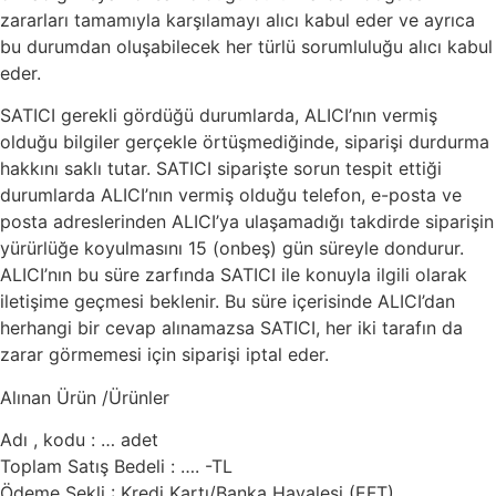
zararları tamamıyla karşılamayı alıcı kabul eder ve ayrıca
bu durumdan oluşabilecek her türlü sorumluluğu alıcı kabul
eder.
SATICI gerekli gördüğü durumlarda, ALICI’nın vermiş
olduğu bilgiler gerçekle örtüşmediğinde, siparişi durdurma
hakkını saklı tutar. SATICI siparişte sorun tespit ettiği
durumlarda ALICI’nın vermiş olduğu telefon, e-posta ve
posta adreslerinden ALICI’ya ulaşamadığı takdirde siparişin
yürürlüğe koyulmasını 15 (onbeş) gün süreyle dondurur.
ALICI’nın bu süre zarfında SATICI ile konuyla ilgili olarak
iletişime geçmesi beklenir. Bu süre içerisinde ALICI’dan
herhangi bir cevap alınamazsa SATICI, her iki tarafın da
zarar görmemesi için siparişi iptal eder.
Alınan Ürün /Ürünler
Adı , kodu : … adet
Toplam Satış Bedeli : …. -TL
Ödeme Şekli : Kredi Kartı/Banka Havalesi (EFT)