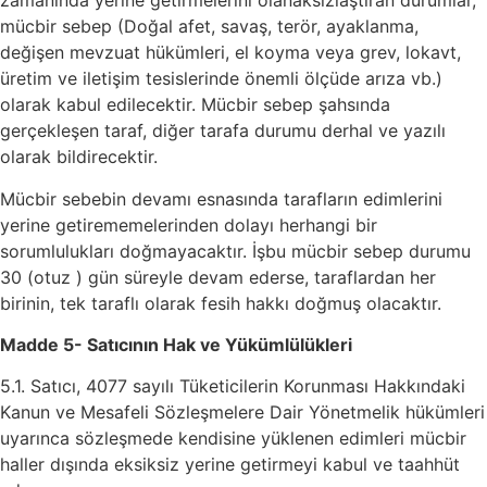
zamanında yerine getirmelerini olanaksızlaştıran durumlar,
mücbir sebep (Doğal afet, savaş, terör, ayaklanma,
değişen mevzuat hükümleri, el koyma veya grev, lokavt,
üretim ve iletişim tesislerinde önemli ölçüde arıza vb.)
olarak kabul edilecektir. Mücbir sebep şahsında
gerçekleşen taraf, diğer tarafa durumu derhal ve yazılı
olarak bildirecektir.
Mücbir sebebin devamı esnasında tarafların edimlerini
yerine getirememelerinden dolayı herhangi bir
sorumlulukları doğmayacaktır. İşbu mücbir sebep durumu
30 (otuz ) gün süreyle devam ederse, taraflardan her
birinin, tek taraflı olarak fesih hakkı doğmuş olacaktır.
Madde 5- Satıcının Hak ve Yükümlülükleri
5.1. Satıcı, 4077 sayılı Tüketicilerin Korunması Hakkındaki
Kanun ve Mesafeli Sözleşmelere Dair Yönetmelik hükümleri
uyarınca sözleşmede kendisine yüklenen edimleri mücbir
haller dışında eksiksiz yerine getirmeyi kabul ve taahhüt