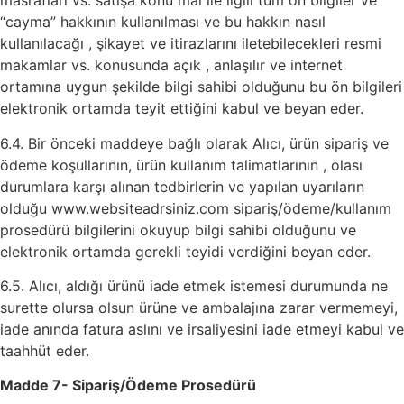
masrafları vs. satışa konu mal ile ilgili tüm ön bilgiler ve
“cayma” hakkının kullanılması ve bu hakkın nasıl
kullanılacağı , şikayet ve itirazlarını iletebilecekleri resmi
makamlar vs. konusunda açık , anlaşılır ve internet
ortamına uygun şekilde bilgi sahibi olduğunu bu ön bilgileri
elektronik ortamda teyit ettiğini kabul ve beyan eder.
6.4. Bir önceki maddeye bağlı olarak Alıcı, ürün sipariş ve
ödeme koşullarının, ürün kullanım talimatlarının , olası
durumlara karşı alınan tedbirlerin ve yapılan uyarıların
olduğu www.websiteadrsiniz.com sipariş/ödeme/kullanım
prosedürü bilgilerini okuyup bilgi sahibi olduğunu ve
elektronik ortamda gerekli teyidi verdiğini beyan eder.
6.5. Alıcı, aldığı ürünü iade etmek istemesi durumunda ne
surette olursa olsun ürüne ve ambalajına zarar vermemeyi,
iade anında fatura aslını ve irsaliyesini iade etmeyi kabul ve
taahhüt eder.
Madde 7- Sipariş/Ödeme Prosedürü