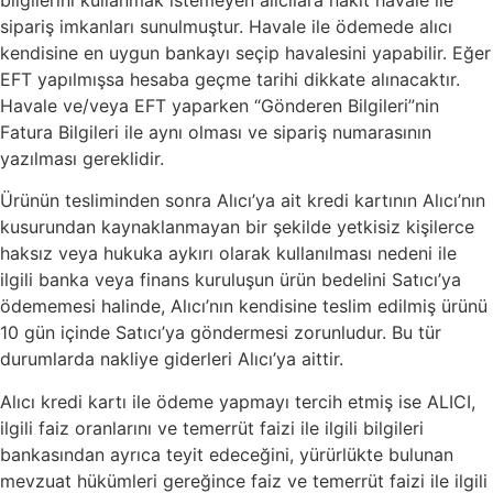
bilgilerini kullanmak istemeyen alıcılara nakit havale ile
sipariş imkanları sunulmuştur. Havale ile ödemede alıcı
kendisine en uygun bankayı seçip havalesini yapabilir. Eğer
EFT yapılmışsa hesaba geçme tarihi dikkate alınacaktır.
Havale ve/veya EFT yaparken “Gönderen Bilgileri”nin
Fatura Bilgileri ile aynı olması ve sipariş numarasının
yazılması gereklidir.
Ürünün tesliminden sonra Alıcı’ya ait kredi kartının Alıcı’nın
kusurundan kaynaklanmayan bir şekilde yetkisiz kişilerce
haksız veya hukuka aykırı olarak kullanılması nedeni ile
ilgili banka veya finans kuruluşun ürün bedelini Satıcı’ya
ödememesi halinde, Alıcı’nın kendisine teslim edilmiş ürünü
10 gün içinde Satıcı’ya göndermesi zorunludur. Bu tür
durumlarda nakliye giderleri Alıcı’ya aittir.
Alıcı kredi kartı ile ödeme yapmayı tercih etmiş ise ALICI,
ilgili faiz oranlarını ve temerrüt faizi ile ilgili bilgileri
bankasından ayrıca teyit edeceğini, yürürlükte bulunan
mevzuat hükümleri gereğince faiz ve temerrüt faizi ile ilgili