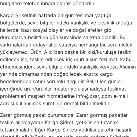
bölgelere telefon ihbarlı olarak gönderilir.
Kargo Şirketinin haftada bir gün teslimat yaptığı
bölgelerde, sevk bilgilerindeki yanlışlık ve eksiklik olduğu
hallerde, bazı sosyal olaylar ve doğal afetler gibi
durumlarda belirtilen gün süresinde sarkma olabilir. Bu
sarkmalardan dolayı alıcı satıcıya herhangi bir sorumluluk
yükleyemez. Ürün, Alıcı’dan başka bir kişi/kuruluşa teslim
edilecek ise, teslim edilecek kişi/kuruluşun teslimatı kabul
etmemesinden, sevk bilgilerindeki yanlışlık ve/veya Alıcının
yerinde olmamasından doğabilecek ekstra kargo
bedellerinden satıcı sorumlu değildir. Belirtilen günler
içeriğinde ürün/ürünler müşteriye ulaşmadıysa teslimat
problemleri müşteri hizmetlerine
info@xsarj.com
e-mail
adresi kullanılmak sureti ile derhal bildirilmelidir.
Zarar görmüş paket durumunda; Zarar görmüş paketler
teslim alınmayarak Kargo Şirketi yetkilisine tutanak
tutturulmalıdır. Eğer Kargo Şirketi yetkilisi paketin hasarlı
olmadığı görüşünde ise, paketin orada açılarak ürünlerin