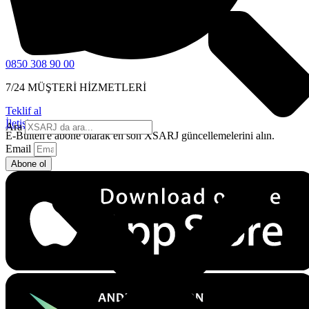
0850 308 90 00
7/24 MÜŞTERİ HİZMETLERİ
Teklif al
İletişim
Ara
E-Bülten'e abone olarak en son XSARJ güncellemelerini alın.
Email
Abone ol