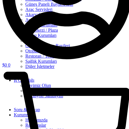
Güneş Paneli Bayileri İçin
Araç Servisleri
Akaryakıt İstasyonu
Avmler
Eğitim Kurumları
İş Merkezi / Plaza
Kamu Kurumları
Market
Galerileri / Satış Bayileri
Otopark veya Park Alanları
Restoran / Tesis
Sağlık Kurumları
$
0
0
Diğer İşletmeler
İş Ortaklığı
Bayimiz Olun
Yatırımcıyım
Lokasyon Sahibiyim
Soru & Cevap
Kurumsal
Hakkımızda
Referanslar